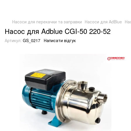
Насоси для перекачки та заправки
Насоси для AdBlue
На
Насос для Adblue CGI-50 220-52
Артикул:
GS_0217
Написати відгук