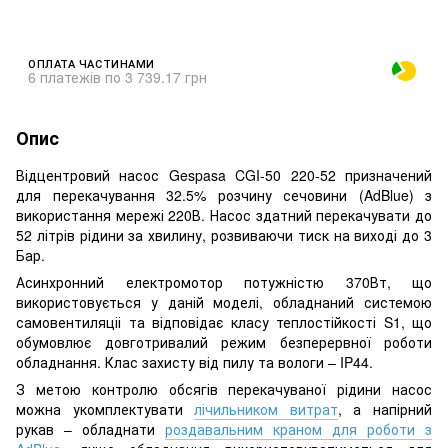
ОПЛАТА ЧАСТИНАМИ
6 платежів по 3 739.17 грн
Опис
Відцентровий насос Gespasa CGI-50 220-52 призначений
для перекачування 32.5% розчину сечовини (AdBlue) з
використання мережі 220В. Насос здатний перекачувати до
52 літрів рідини за хвилину, розвиваючи тиск на виході до 3
Бар.
Асинхронний електромотор потужністю 370Вт, що
використовується у даній моделі, обладнаний системою
самовентиляціі та відповідає класу теплостійкості S1, що
обумовлює довготривалий режим безперервної роботи
обладнання. Клас захисту від пилу та вологи – IP44.
З метою контролю обсягів перекачуваної рідини насос
можна укомплектувати
лічильником витрат
, а напірний
рукав – обладнати
роздавальним краном для роботи з