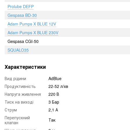
Prolube DEFP
Gespasa BD-30
Adam Pumps X BLUE 12V
Adam Pumps X BLUE 230V
Gespasa CGI-50
SQUALO35
Характеристики
Вид рідини
AdBlue
Продуктивність
22-52 л/хв
Напруга живлення
220 В
Тиск на виході
3 Бар
Струм
2,1 А
Перепускний
Так
клапан