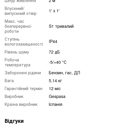
Шнур живлення
2 м
Впускний/
1' x 1'
випускний отвір
Макс. час
безперервної
S1 тривалий
роботи
Ступінь
IP44
вологозахищеності
Рівень шуму
72 дБ
Робоча
-5/+40 °С
температура
Заборонені рідини
Бензин, гас, ДП
Вага
5,14 кг
Гарантійний термін
12 міс
Виробник
Gespasa
Країна виробник
Іспанія
Відгуки