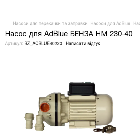
Насоси для перекачки та заправки
Насоси для AdBlue
На
Насос для AdBlue БЕНЗА НМ 230-40
Артикул:
BZ_ACBLUE40220
Написати відгук