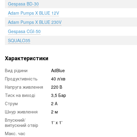
Gespasa BD-30
Adam Pumps X BLUE 12V
Adam Pumps X BLUE 230V
Gespasa CGI-50
SQUALO35
Характеристики
Вид рідини
AdBlue
Продуктивність
40 л/хв
Напруга живлення
220 В
Тиск на виході
3,5 Бар
Струм
2 А
Шнур живлення
2 м
Впускний/
1' x 1'
випускний отвір
Макс. час