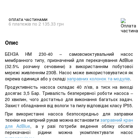
ОПЛАТА ЧАСТИНАМИ
6 платежів по 2 135.33 грн
Опис
БЕНЗА НМ 230-40 – самовсмоктувальний насос
мембранного типу, призначений для перекачування AdBlue
(32.5% розчину сечовини) з використанням побутової
мережі живленням 230В. Насос може використовуватися як
окрема одиниця або у складі
заправних колонок та модулів
.
Продуктивність насоса складає 40 л/хв, а тиск на виході
досягає 3,5 Бар. Тривалість безперервної роботи насоса –
20 хвилин, чого достатньо для виконання багатьох задач.
Захист обладнання від вологи та пилу відповідає класу IP55.
При використанні насоса безпосередньо для заправки
техніки на напірний рукав можна встановити
заправний кран
для AdBlue
, а у разі потреби ведення обліку обсягів
перекачаної рідини можна укомплектувати насос