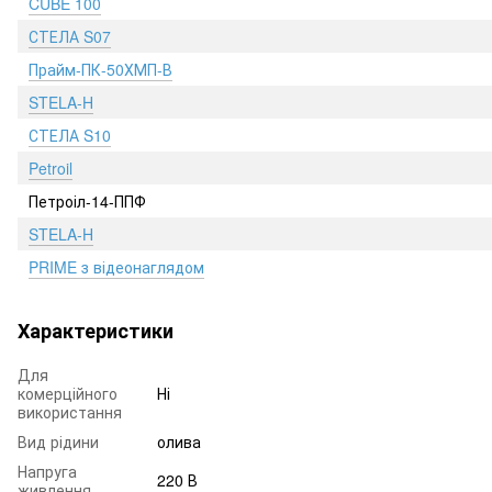
CUBE 100
СТЕЛА S07
Прайм-ПК-50ХМП-В
STELA-H
СТЕЛА S10
Petroil
Петроіл-14-ППФ
STELA-H
PRIME з відеонаглядом
Характеристики
Для
комерційного
Ні
використання
Вид рідини
олива
Напруга
220 В
живлення