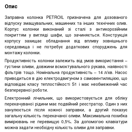
Опис
Заправна колонка PETROIL призначена для дозованого
відпуску змащувальних, машинних та інших технічних олив.
Корпус колонки виконаний зі сталі з антикорозійним
покриттям у вигляді шафи, що зачиняється. Конструкція
корпусу захищає обладнання від впливу зовнішнього
середовища і не потребує додаткових споруджень для
монтажу колонки.
Продуктивність колонки залежить від умов використання –
густини оливи, довжини всмоктувального рукава, наявності
фільтрів тощо. Номінальна продуктивність – 14 л/хв. Насос
приводиться в дію електродвигуном з самовентиляцією, що
відповідає класу теплостійкості S1 і має необмежений час
безперервної роботи.
Електронний лічильник, що використовується для обліку
перекачуваної рідини має подвійний реєстратор. Один з них
занулюється після кожної заправки, а другий показує
загальну кількість перекачаної оливи. Максимальна похибка
вимірювань не перевищує 0,5%. За допомогою клавіатури
можна задати необхідну кількість оливи для заправки.