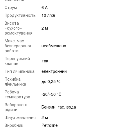
Струм
6 А
Продуктивність
10 л/хв
Висота
«сухого»
2 м
всмоктування
Макс. час
безперервної
необмежено
роботи
Перепускний
так
клапан
Тип лічильника
електронний
Похибка
до 0,25 %
лічильника
Робоча
-20/+50 °С
температура
Заборонені
Бензин, гас, вода
рідини
Шнур живлення
2 м
Виробник
Petroline