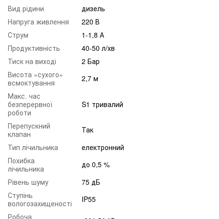
Вид рідини
дизель
Напруга живлення
220 В
Струм
1-1,8 А
Продуктивність
40-50 л/хв
Тиск на виході
2 Бар
Висота «сухого»
2,7 м
всмоктування
Макс. час
безперервної
S1 тривалий
роботи
Перепускний
Так
клапан
Тип лічильника
електронний
Похибка
до 0,5 %
лічильника
Рівень шуму
75 дБ
Ступінь
IP55
вологозахищеності
Робоча