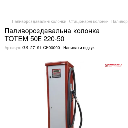
Паливороздавальні колонки
Стаціонарні колонки
Паливор
Паливороздавальна колонка
TOTEM 50Е 220-50
Артикул:
GS_27191-CF00000
Написати відгук