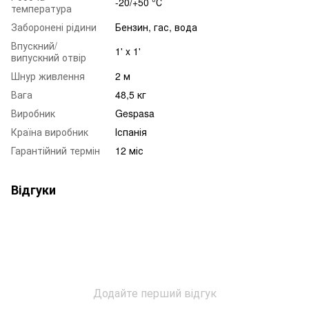
-20/+50 °С
температура
Заборонені рідини
Бензин, гас, вода
Впускний/
1' x 1'
випускний отвір
Шнур живлення
2 м
Вага
48,5 кг
Виробник
Gespasa
Країна виробник
Іспанія
Гарантійний термін
12 міс
Відгуки
Додайте перший відгук