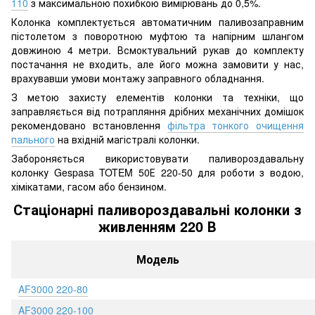
110
з максимальною похибкою вимірювань до 0,5%.
Колонка комплектується автоматичним паливозаправним
пістолетом з поворотною муфтою та напірним шлангом
довжиною 4 метри. Всмоктувальний рукав до комплекту
постачання не входить, але його можна замовити у нас,
врахувавши умови монтажу заправного обладнання.
З метою захисту елементів колонки та техніки, що
заправляється від потрапляння дрібних механічних домішок
рекомендовано встановлення
фільтра тонкого очищення
пального
на вхідній магістралі колонки.
Забороняється використовувати паливороздавальну
колонку Gespasa TOTEM 50Е 220-50 для роботи з водою,
хімікатами, гасом або бензином.
Стаціонарні паливороздавальні колонки з
живленням 220 В
Модель
AF3000 220-80
AF3000 220-100