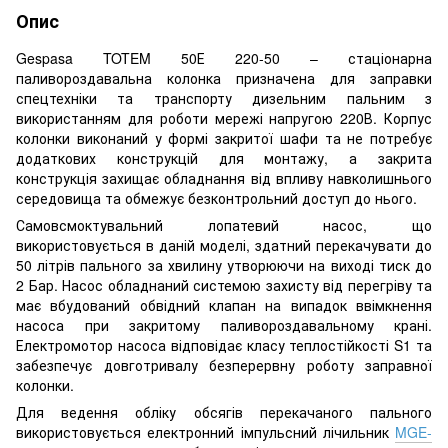
Опис
Gespasa TOTEM 50Е 220-50 – стаціонарна
паливороздавальна колонка призначена для заправки
спецтехніки та транспорту дизельним пальним з
використанням для роботи мережі напругою 220В. Корпус
колонки виконаний у формі закритої шафи та не потребує
додаткових конструкцій для монтажу, а закрита
конструкція захищає обладнання від впливу навколишнього
середовища та обмежує безконтрольний доступ до нього.
Самовсмоктувальний лопатевий насос, що
використовується в даній моделі, здатний перекачувати до
50 літрів пального за хвилину утворюючи на виході тиск до
2 Бар. Насос обладнаний системою захисту від перегріву та
має вбудований обвідний клапан на випадок ввімкнення
насоса при закритому паливороздавальному крані.
Електромотор насоса відповідає класу теплостійкості S1 та
забезпечує довготривалу безперервну роботу заправної
колонки.
Для ведення обліку обсягів перекачаного пального
використовується електронний імпульсний лічильник
MGE-