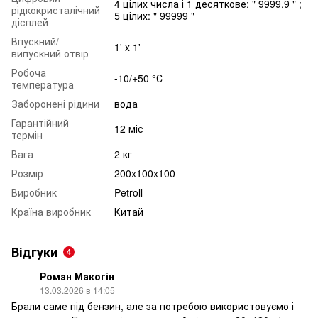
4 цілих числа і 1 десяткове: " 9999,9 " ;
рідкокристалічний
5 цілих: " 99999 "
дісплей
Впускний/
1' x 1'
випускний отвір
Робоча
-10/+50 °С
температура
Заборонені рідини
вода
Гарантійний
12 міс
термін
Вага
2 кг
Розмір
200x100x100
Виробник
Petroll
Країна виробник
Китай
Відгуки
4
Роман Макогін
13.03.2026 в 14:05
Брали саме під бензин, але за потребою використовуємо і