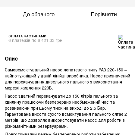
До обраного
Порівняти
ОПЛАТА ЧАСТИНАМИ
6 платежів по 6 421.33 грн
Опис
Самовсмоктувальний насос лопатевого типу PA3 220-150 –
найпотужніший у даній лінійці виробника. Насос призначений
для перекачування дизельного пального з використання
мережі живлення 220В.
Насос здатний перекачувати до 150 літрів пального за
хвилину працюючи безперервно необмежений час та
розвиваючи при цьому тиск на виході до 2,5 Бар.
Гарантована висота сухого всмоктування пального сягає 2
метрів, що дозволяє використовувати насос для роботи з
різноманітними резервуарами.
Довготривалий режим безперервної роботи забезпечує