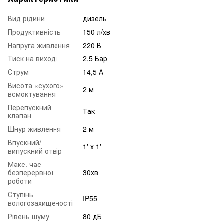
Вид рідини
дизель
Продуктивність
150 л/хв
Напруга живлення
220 В
Тиск на виході
2,5 Бар
Струм
14,5 А
Висота «сухого»
2 м
всмоктування
Перепускний
Так
клапан
Шнур живлення
2 м
Впускний/
1' x 1'
випускний отвір
Макс. час
безперервної
30хв
роботи
Ступінь
IP55
вологозахищеності
Рівень шуму
80 дБ