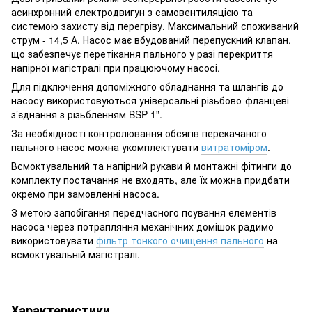
асинхронний електродвигун з самовентиляцією та
системою захисту від перегріву. Максимальний споживаний
струм - 14,5 А. Насос має вбудований перепускний клапан,
що забезпечує перетікання пального у разі перекриття
напірної магістралі при працюючому насосі.
Для підключення допоміжного обладнання та шлангів до
насосу використовуються універсальні різьбово-фланцеві
з’єднання з різьбленням BSP 1”.
За необхідності контролювання обсягів перекачаного
пального насос можна укомплектувати
витратоміром
.
Всмоктувальний та напірний рукави й монтажні фітинги до
комплекту постачання не входять, але їх можна придбати
окремо при замовленні насоса.
З метою запобігання передчасного псування елементів
насоса через потрапляння механічних домішок радимо
використовувати
фільтр тонкого очищення пального
на
всмоктувальній магістралі.
Характеристики