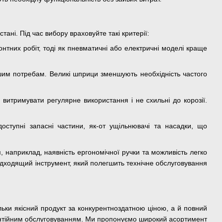
ні. Під час вибору враховуйте такі критерії:
онтних робіт, тоді як пневматичні або електричні моделі краще
шим потребам. Великі шприци зменшують необхідність частого
ь витримувати регулярне використання і не схильні до корозії.
оступні запасні частини, як-от ущільнювачі та насадки, що
 наприклад, наявність ергономічної ручки та можливість легко
ідходящий інструмент, який полегшить технічне обслуговування
льки якісний продукт за конкурентноздатною ціною, а й повний
рантійним обслуговуванням. Ми пропонуємо широкий асортимент