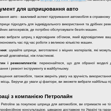
румент для шприцювання авто
ння авто - важливий аспект підтримання автомобіля в справному ста
шприци підходять для індивідуального використання та дрібних рем
йних автосервісів, де потрібно обслуговувати безліч машин.
ливо вибрати шприц з відповідним об'ємом, який відповідатиме ва
кономить час під час роботи з великою кількістю машин.
ення
: шукайте шприци, виготовлені з міцних матеріалів, які можут
чай довговічніші, ніж пластикові.
тин і ремкомплектів
: переконайтеся, що для обраної моделі д
ання і ремонт інструменту в майбутньому.
ення автомобіля, також зверніть увагу на зручність використання,
місць. Беручи до уваги ці фактори, ви зможете вибрати найбільш п
раці з компанією Петролайн
 Petroline за покупкою шприца для автомобіля, ви отримаєте не ті
з професійною консультацією, швидкою доставкою по Україні та га