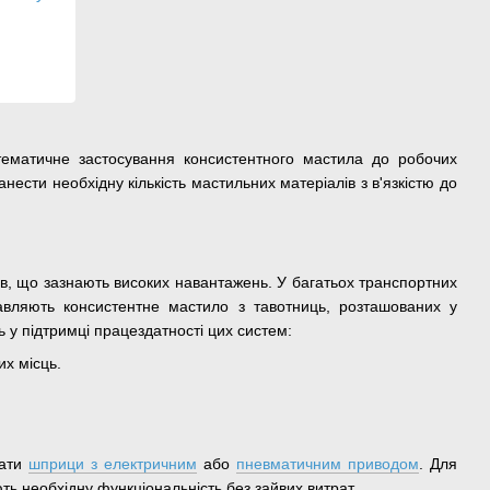
тематичне застосування консистентного мастила до робочих
нести необхідну кількість мастильних матеріалів з в'язкістю до
ів, що зазнають високих навантажень. У багатьох транспортних
авляють консистентне мастило з тавотниць, розташованих у
ь у підтримці працездатності цих систем:
их місць.
вати
шприци з електричним
або
пневматичним приводом
. Для
ють необхідну функціональність без зайвих витрат.