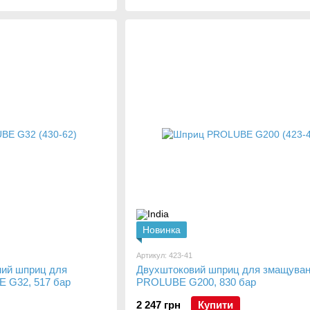
Новинка
Артикул: 423-41
ний шприц для
Двухштоковий шприц для змащува
 G32, 517 бар
PROLUBE G200, 830 бар
2 247 грн
Купити