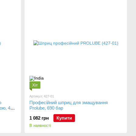
Хіт
Артикул: 427-01
о
Професійний шприц для змащування
ою, 413
Prolube, 690 бар
1 082 грн
Купити
В наявності