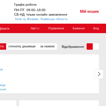
Графік роботи:
ПН-ПТ: 09:00–18:00
Мій кошик
СБ-НД: тільки онлайн замовлення
Київ та Жовква, Львівська область
фікати
Порівняння
Бажання
Вхід
Укр
Рус
стю
спочатку дешевше
за назвою
Відображення:
рици
ення