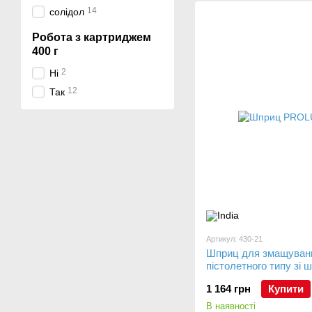
14
солідол
Робота з картриджем
400 г
2
Ні
12
Так
Артикул: 430-21
Шприц для змащуван
пістолетного типу зі 
1 164 грн
Купити
В наявності