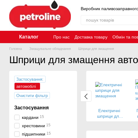
Перейти до основного контенту
Виробник паливозаправног
Каталог
Про нас
Доставка товару
Обмін та по
Контакти
Головна
Змащувальне обладнання
Шприци для змащення
Шприци для змащення авт
Застосування:
автомобілі
Очистити фільтр
Застосування
Електричні
шприци для
15
кардани
змащення
15
хрестовини
15
підшипники