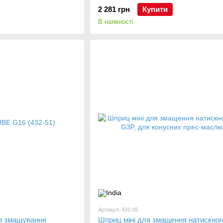
2 281 грн
Купити
В наявності
Артикул: 431-05
я змащування
Шприц міні для змащення натискног