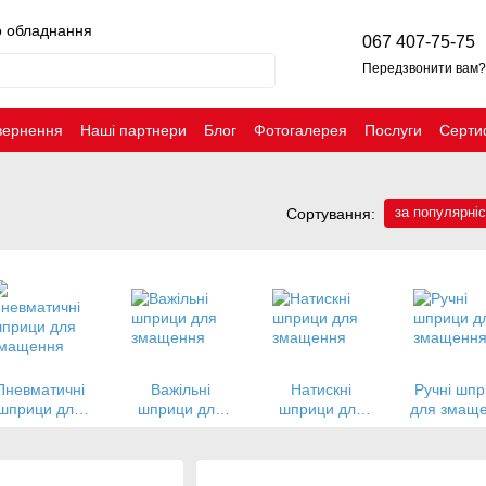
о обладнання
067 407-75-75
Передзвонити вам?
вернення
Наші партнери
Блог
Фотогалерея
Послуги
Серти
о
за популярні
Сортування:
Пневматичні
Важільні
Натискні
Ручні шп
шприци для
шприци для
шприци для
для змащ
змащення
змащення
змащення