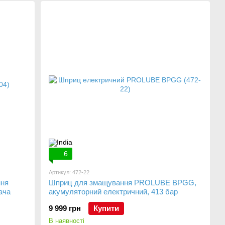
6
Артикул: 472-22
ння
Шприц для змащування PROLUBE BPGG,
ача
акумуляторний електричний, 413 бар
9 999 грн
Купити
В наявності