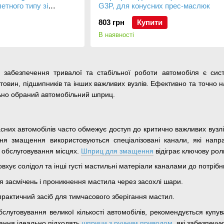
тного типу зі
G3P, для конусних прес-маслюк
0 бар
803 грн
Купити
В наявності
забезпечення тривалої та стабільної роботи автомобіля є сис
товин, підшипників та інших важливих вузлів. Ефективно та точно на
но обраний автомобільний шприц.
асних автомобілів часто обмежує доступ до критично важливих вузл
ня змащення використовуються спеціалізовані канали, які напр
о обслуговування місцях.
Шприц для змащення
відіграє ключову рол
хує солідол та інші густі мастильні матеріали каналами до потрібн
 засмічень і проникнення мастила через засохлі шари.
практичний засіб для тимчасового зберігання мастил.
бслуговування великої кількості автомобілів, рекомендується купу
тання ідеально підходять
шприци з ручним приводом
, які забезпечу