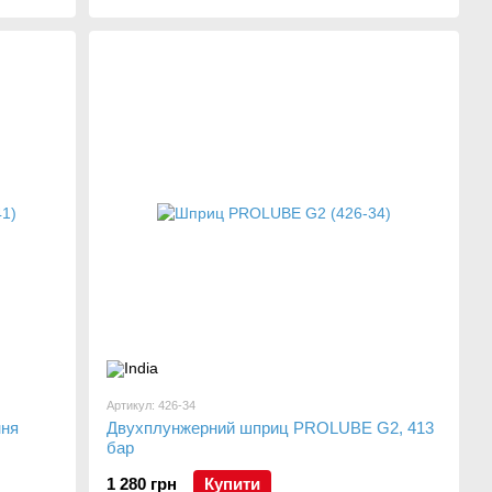
Артикул: 426-34
ння
Двухплунжерний шприц PROLUBE G2, 413
бар
1 280 грн
Купити