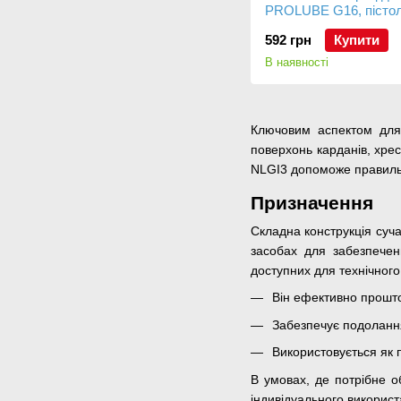
PROLUBE G16, пістоле
сталевою трубкою, 24
592 грн
Купити
В наявності
Ключовим аспектом для 
поверхонь карданів, хрес
NLGI3 допоможе правиль
Призначення
Складна конструкція суч
засобах для забезпечен
доступних для технічног
Він ефективно проштов
Забезпечує подолання
Використовується як 
В умовах, де потрібне о
індивідуального викорис