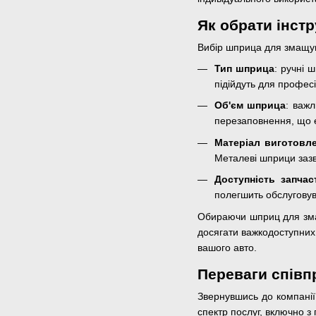
Як обрати інст
Вибір шприца для змащува
Тип шприца
: ручні 
підійдуть для професі
Об'єм шприца
: важ
перезаповнення, що е
Матеріал виготовл
Металеві шприци зазви
Доступність запчас
полегшить обслуговув
Обираючи шприц для змащ
досягати важкодоступних 
вашого авто.
Переваги співп
Звернувшись до компанії
спектр послуг, включно 