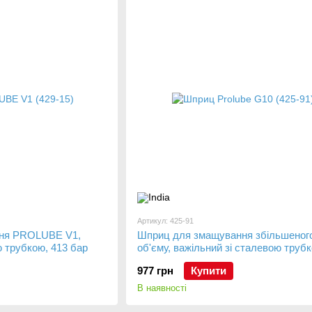
Артикул: 425-91
ня PROLUBE V1,
Шприц для змащування збільшеног
ю трубкою, 413 бар
об'єму, важільний зі сталевою трубк
бар
977 грн
Купити
В наявності