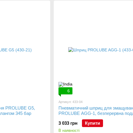
6
Артикул: 433-04
ня PROLUBE G5,
Пневматичний шприц для змащува
шлангом 345 бар
PROLUBE AGG-1, безперервна под
3 033 грн
Купити
В наявності