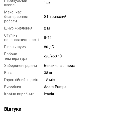
Перепускний
Так
клапан
Макс. час
безперервної
S1 тривалий
роботи
Шнур живлення
2 м
Ступінь
IP44
вологозахищеності
Рівень шуму
80 дБ
Робоча
-20/+50 °С
температура
Заборонені рідини
Бензин, гас, вода
Вага
38 кг
Гарантійний термін
12 міс
Виробник
Adam Pumps
Країна виробник
Італія
Відгуки