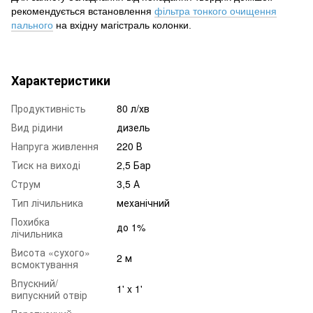
рекомендується встановлення
фільтра тонкого очищення
пального
на вхідну магістраль колонки.
Характеристики
Продуктивність
80 л/хв
Вид рідини
дизель
Напруга живлення
220 В
Тиск на виході
2,5 Бар
Струм
3,5 А
Тип лічильника
механічний
Похибка
до 1%
лічильника
Висота «сухого»
2 м
всмоктування
Впускний/
1' x 1'
випускний отвір