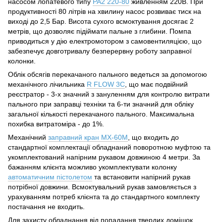
насосом лопатевого типу
PA2 220-80
живленням 220В. При
продуктивності 80 літрів на хвилину насос розвиває тиск на
виході до 2,5 Бар. Висота сухого всмоктування досягає 2
метрів, що дозволяє підіймати пальне з глибини. Помпа
приводиться у дію електромотором з самовентиляцією, що
забезпечує довготривалу безперервну роботу заправної
колонки.
Облік обсягів перекачаного пального ведеться за допомогою
механічного лічильника
R FLOW 3C
, що має подвійний
реєстратор - 3-х значний з зануленням для контролю витрати
пального при заправці техніки та 6-ти значний для обліку
загальної кількості перекачаного пального. Максимальна
похибка витратоміра - до 1%.
Механічний
заправний кран MX-60M
, що входить до
стандартної комплектації обладнаний поворотною муфтою та
укомплектований напірним рукавом довжиною 4 метри. За
бажанням клієнта можливо укомплектувати колонку
автоматичним пістолетом
та встановити напірний рукав
потрібної довжини. Всмоктувальний рукав замовляється з
урахуванням потреб клієнта та до стандартного комплекту
постачання не входить.
Для захисту обладнання від попадання твердих домішок