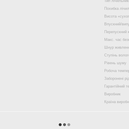
Тип лічильник
Похибка лічи
Висота «сухо
Впускний/випу
Перепускний 
Макс. час без
Шнур живлен
Ступінь воло
Рівень шуму
Робоча темпе
Заборонені рі
Гарантійний т
Виробник
Країна вироб