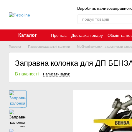
Перейти до основного контенту
Виробник паливозаправног
Каталог
Про нас
Доставка товару
Обмін та по
Контакти
Головна
Паливороздавальні колонки
Мобільні колонки та комплекти запр
Заправна колонка для ДП БЕНЗА
В наявності
Написати відгук