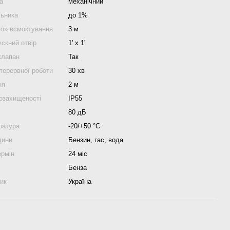
а
механічний
льника
до 1%
го» всмоктування
3 м
скний отвір
1' x 1'
клапан
Так
перервної роботи
30 хв
ня
2 м
гозахищеності
IP55
80 дБ
ратура
-20/+50 °С
дини
Бензин, гас, вода
ермін
24 міс
Бенза
ник
Україна