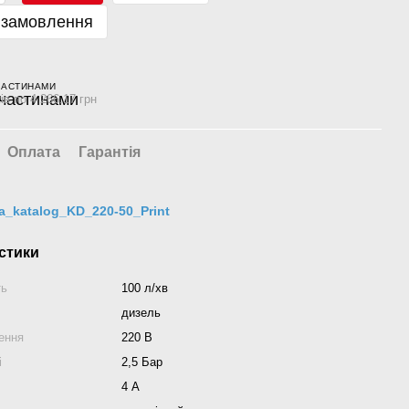
 замовлення
ЧАСТИНАМИ
ів по 4 266.17 грн
Оплата
Гарантія
a_katalog_KD_220-50_Print
стики
ть
100 л/хв
дизель
ення
220 В
і
2,5 Бар
4 А