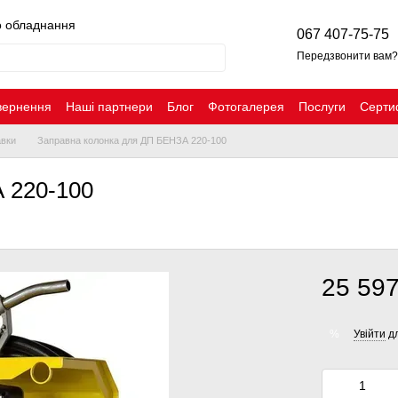
о обладнання
067 407-75-75
Передзвонити вам?
вернення
Наші партнери
Блог
Фотогалерея
Послуги
Серти
авки
Заправна колонка для ДП БЕНЗА 220-100
 220-100
25 597
Увійти
дл
%