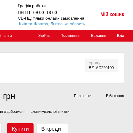
Графік роботи:
ПН-ПТ: 09:00–18:00
Мій кошик
СБ-НД: тільки онлайн замовлення
Київ та Жовква, Львівська область
фікати
Порівняння
Бажання
Вхід
Укр
Рус
Артикул
BZ_AD220100
 грн
Порівняти
В бажання
я відображення накопичувальної знижки
Купити
В кредит