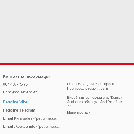
Контактна інформація
067 407-75-75
Офіс і склад в м. Київ, просп.
Повітрофлотський, 92-Б
Передзвонити вам?
Виробництво і склад в м. Жовква,
Львівська обл., вул. Лесі Українки,
Petroline Viber
77
Petroline Telegram
Мапа проїзду
Email Київ sales@petroline.ua
Email Жовква info@petroline.ua