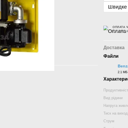
Швидке
ОПЛАТА 
6 платеж
Доставка
Файли
Benz
2.1 МБ
PDF
Характери
Продуктивніс
Вид рідини
Напруга живл
Тиск на виход
Струм