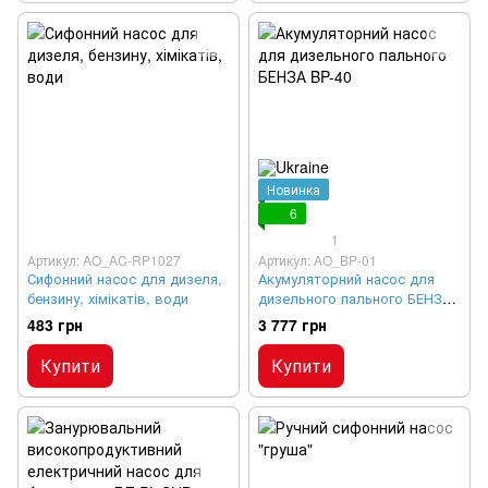
Новинка
6
1
Артикул: AO_AC-RP1027
Артикул: AO_BP-01
Сифонний насос для дизеля,
Акумуляторний насос для
бензину, хімікатів, води
дизельного пального БЕНЗА
BP-40
483 грн
3 777 грн
Купити
Купити