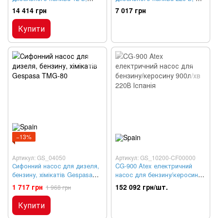
БЕНЗА Н12-80
TECH 220-40
14 414 грн
7 017 грн
Купити
−13%
Артикул: GS_04050
Артикул: GS_10200-CF00000
Сифонний насос для дизеля,
CG-900 Atex електричний
бензину, хімікатів Gespasa
насос для бензину/керосину
TMG-80
900л/хв 220В Іспанія
1 717 грн
152 092 грн/шт.
1 968 грн
Купити