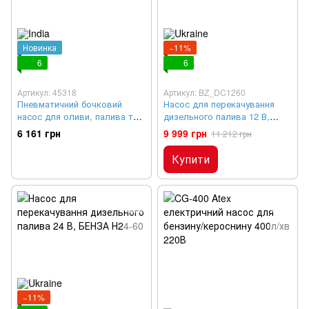
Новинка
−11%
6
6
Артикул: 45318
Артикул: BZ_DC1260
Пневматичний бочковий
Насос для перекачування
насос для оливи, палива та
дизельного палива 12 В,
гасу
БЕНЗА Н12-60
6 161 грн
9 999 грн
11 212 грн
Купити
−11%