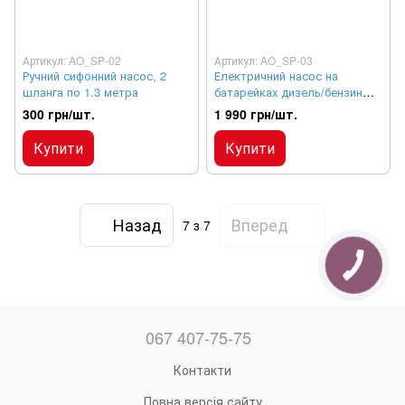
Артикул: AO_SP-02
Артикул: AO_SP-03
Ручний сифонний насос, 2
Електричний насос на
шланга по 1.3 метра
батарейках дизель/бензин
8л/хв
300 грн/шт.
1 990 грн/шт.
Купити
Купити
Назад
Вперед
7
з 7
067 407-75-75
Контакти
Повна версія сайту