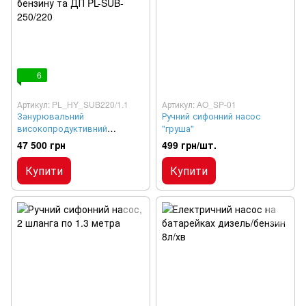
6
Артикул: PL_HY_SUB220/1.1
Артикул: AO_SP-01
Занурювальний
Ручний сифонний насос
високопродуктивний
"груша"
електричний насос для
47 500 грн
499 грн/шт.
бензину та ДП PL-SUB-
250/220
Купити
Купити