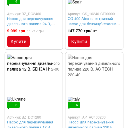
6
Артикул: BZ_DC2460
Артикул: GS_10240-CF00000
Насос для перекачування
CG-400 Atex електричний
дизельного палива 24 В,
насос для бензину/кероснину
БЕНЗА Н24-60
400л/хв 220В
9 999 грн
147 770 грн/шт.
11 212 грн
Купити
Купити
6
6
Артикул: BZ_DC1280
Артикул: AP_AC400200
Насос для перекачування
Насос для перекачування
дизельного палива 12 В,
дизельного палива 220 В, AC