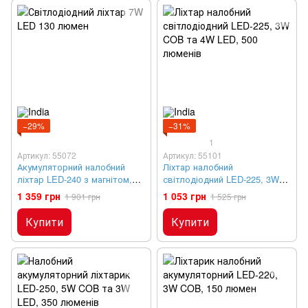
−29%
−31%
1
Артикул: 55072
Артикул: 55101
Акумуляторний налобний
Ліхтар налобний
ліхтар LED-240 з магнітом,
світлодіодний LED-225, 3W
7W LED, 130 люмен
COB та 4W LED, 500 люменів
1 359 грн
1 053 грн
1 901 грн
1 525 грн
Купити
Купити