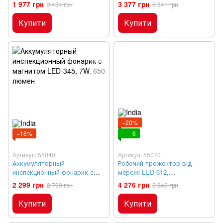
LED-640, 9W LED, 500 люмен
1 977 грн
3 377 грн
3 434 грн
6 341 грн
Купити
Купити
−20%
−18%
6
Артикул: 55040
Артикул: 55070
Аккумуляторный
Робочий прожектор від
инспекционный фонарик с
мережі LED-612,
магнитом LED-345, 7W, 650
телескопічний, 60W, 4200
2 299 грн
4 276 грн
2 799 грн
5 346 грн
люмен
люмен
Купити
Купити