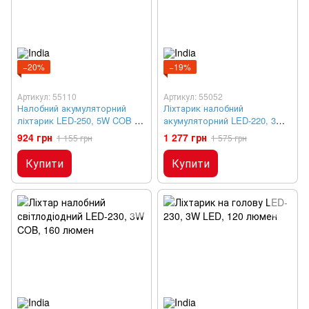
−20%
−19%
Артикул: 55110
Артикул: 55052
Налобний акумуляторний
Ліхтарик налобний
ліхтарик LED-250, 5W COB та
акумуляторний LED-220, 3W
3W LED, 350 люменів
COB, 150 люмен
924 грн
1 277 грн
1 155 грн
1 575 грн
Купити
Купити