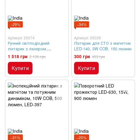
−29%
−34%
Артикул: 55074
Артикул: 55039
Ручний світлодіодний
Ліхтарик для СТО з магнітом
ліхтарик з лазером,
LED-140, 3W COB, 150 люмен
ультрафіолетом та магнітом
1 518 грн
300 грн
2 136 грн
453 грн
LED-170, 300 люмен
Купити
Купити
−31%
−20%