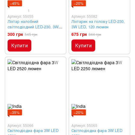
−45%
−20%
1
Артикул: 55055
Артикул: 55082
Ліхтар налобний
Ліхтарик на голову LED-230,
світлодіодний LED-230, 3W
3W LED, 120 люмен
COB, 160 люмен
300 грн
675 грн
545 грн
844 грн
Купити
Купити
−35%
−20%
Артикул: 55066
Артикул: 55065
Світлодіодна фара 3W LED
Світлодіодна фара 3W LED