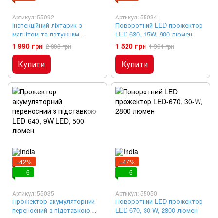
Артикул: 55092
Артикул: 55034
Інспекційний ліхтарик з
Поворотний LED прожектор
магнітом та потужним
LED-630, 15W, 900 люмен
динаміком, 10W COB, 500
1 990 грн
1 520 грн
2 888 грн
1 901 грн
люмен, LED-397
Купити
Купити
−42%
−47%
6
6
Артикул: 55035
Артикул: 55050
Прожектор акумуляторний
Поворотний LED прожектор
переносний з підставкою
LED-670, 30-W, 2800 люмен