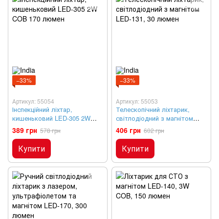
−33%
−33%
Артикул: 55054
Артикул: 55053
Інспекційний ліхтар,
Телескопічний ліхтарик,
кишеньковий LED-305 2W
світлодіодний з магнітом
COB 170 люмен
LED-131, 30 люмен
389 грн
406 грн
578 грн
602 грн
Купити
Купити