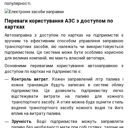
популярності.
Переваги користування АЗС з доступом по
картках
Автозаправка з доступом по картках на підприємстві є
зручним та ефективним способом управління заправкою
транспортних засобів, які належать чи використовуються
підприємством. Ця система може бути особливо корисною
для великих компаній, які мають власний автопарк.
Основними перевагами користування автозаправкою з
доступом по картках на підприємстві є:
Контроль витрат
. Кожен заправлений літр палива і
кожна транзакція будуть записані в системі обліку
підприємства. Це дозволить підприємству легко
відстежувати витрати на паливо для кожного
транспортного засобу. А отже можна буде оцінити стиль
водіння транспортного засобу кожного водія та його
вплив на витрату палива.
Зручність
. Водії підприємства можуть заправляти
паливо без необхідності мати при собі готівку, талони чи