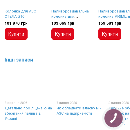
Колонка для АЗС
Паливороздавальна
Паливороздавал
СТЕЛА S10
колонка для
колонка PRIME н
комерційного
пістолета, 380В, 
101 970 грн
103 669 грн
159 581 грн
використання Прайм-
л/хв
ПК-80ХМП
Купити
Купити
Купити
Інші записи
5 серпня 2026
7 липня 2026
2 липня 2026
Детально про ліцензію на
Як обладнати власну міні
Технічне о
зберігання палива в
АЗС на підприємстві
колонок на
Україні
перевіряти 
простоїв