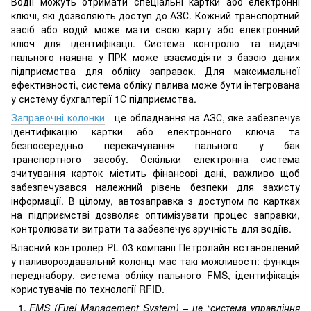
Водії можуть отримати спеціальні картки або електронні
ключі, які дозволяють доступ до АЗС. Кожний транспортний
засіб або водій може мати свою карту або електронний
ключ для ідентифікації. Система контролю та видачі
пального наявна у ПРК може взаємодіяти з базою даних
підприємства для обліку заправок. Для максимальної
ефективності, система обліку палива може бути інтегрована
у систему бухгалтерії 1С підприємства.
Заправочні колонки
- це обладнання на АЗС, яке забезпечує
ідентифікацію картки або електронного ключа та
безпосередньо перекачування пального у бак
транспортного засобу. Оскільки електронна система
зчитування карток містить фінансові дані, важливо щоб
забезпечувався належний рівень безпеки для захисту
інформації. В цілому, автозаправка з доступом по картках
на підприємстві дозволяє оптимізувати процес заправки,
контролювати витрати та забезпечує зручність для водіїв.
Власний контролер PL 03 компанії Петролайн встановлений
у паливороздавальній колонці має такі можливості: функція
переднабору, система обліку пального FMS, ідентифікація
користувачів по технології RFID.
FMS (Fuel Management System) – це “система управління