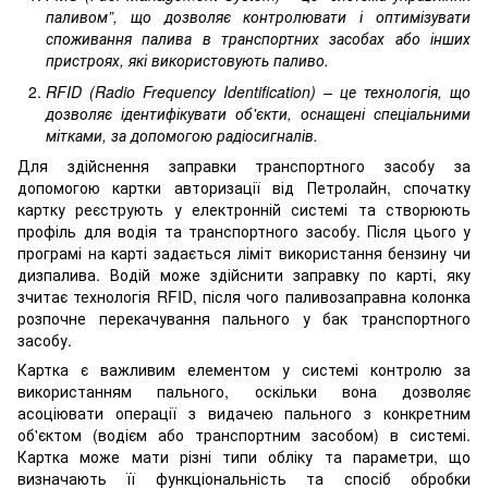
паливом”, що дозволяє контролювати і оптимізувати
споживання палива в транспортних засобах або інших
пристроях, які використовують паливо.
RFID (Radio Frequency Identification) – це технологія, що
дозволяє ідентифікувати об'єкти, оснащені спеціальними
мітками, за допомогою радіосигналів.
Для здійснення заправки транспортного засобу за
допомогою картки авторизації від Петролайн, спочатку
картку реєструють у електронній системі та створюють
профіль для водія та транспортного засобу. Після цього у
програмі на карті задається ліміт використання бензину чи
дизпалива. Водій може здійснити заправку по карті, яку
зчитає технологія RFID, після чого паливозаправна колонка
розпочне перекачування пального у бак транспортного
засобу.
Картка є важливим елементом у системі контролю за
використанням пального, оскільки вона дозволяє
асоціювати операції з видачею пального з конкретним
об'єктом (водієм або транспортним засобом) в системі.
Картка може мати різні типи обліку та параметри, що
визначають її функціональність та спосіб обробки