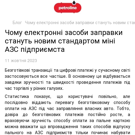
Блог
Чому електронні засоби заправки стануть новим ста
Чому електронні засоби заправки
стануть новим стандартом міні
АЗС підприємста
11 жовтня 2023
Безготівкові транзакції та цифрові платежі у сучасному світі
застосовуються все частіше. В основному це відбувається
завдяки зручності та швидкості проведення платежів під
час торгівлі у різних галузях.
Статистика показує, що користувачі повільно, але
послідовно віддають перевагу безготівковому способу
оплати на АЗС під час заправляння власних авто. Тобто,
довіра до безготівкових платежів постійно росте, а
враховуючи зручність способу оплати за пальне карткою
можна вважати що впровадження таких способів відпуску
пального на АЗС підприємств тільки починає набувати