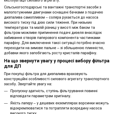
експлуатації силового агрегату.
Сільськогосподарські та вантажні транспортні засоби з
малопотужними двигунами оснащені бачками з подачею
дизпалива самопливом – соляра рухається до насоса
високого тиску під дією сили тяжіння. При низьких
температурах та малій різниці у висоті між баком та
фільтром можливе припинення подачі дизеля внаслідок
забивання отворів паперового компонента частинками
парафіну. Для виключення такої ситуації потрібно вчасно
переходити на зимове пальне – зі збільшеною плинністю,
добавки якого запобігають росту кристалів парафіну.
На що звернути увагу у процесі вибору фільтра
для ДП
При покупці фільтра для дизпалива враховують
конструкційні особливості силового агрегату транспортного
засобу. Звертайте увагу на:
Пропускну здатність
, ступінь фільтрування повинні
відповідати параметрам оригіналу.
Якість паперу
– у дешевих екземплярах ворсинки можуть
відокремлюватися та потрапляти всередину насоса
високого тиску.