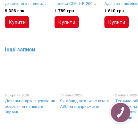
дизельного палива
палива CIMTEK 260-30,
Адаптер алюміні
FG-100BIO, 25 мікрон
до 65 л/хв
для фільтра
9 326 грн
1 789 грн
1 610 грн
Купити
Купити
Купити
Інші записи
5 серпня 2026
7 липня 2026
2 липня 2026
Детально про ліцензію на
Як обладнати власну міні
Технічне о
зберігання палива в
АЗС на підприємстві
колонок на
Україні
перевіряти 
простоїв