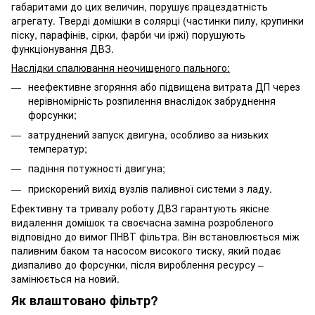
габаритами до цих величин, порушує працездатність
агрегату. Тверді домішки в солярці (частинки пилу, крупинки
піску, парафінів, сірки, фарби чи іржі) порушують
функціонування ДВЗ.
Наслідки спалювання неочищеного пального:
неефективне згоряння або підвищена витрата ДП через
нерівномірність розпилення внаслідок забруднення
форсунки;
затруднений запуск двигуна, особливо за низьких
температур;
падіння потужності двигуна;
прискорений вихід вузлів паливної системи з ладу.
Ефективну та тривалу роботу ДВЗ гарантують якісне
видалення домішок та своєчасна заміна розробленого
відповідно до вимог ПНВТ фільтра. Він встановлюється між
паливним баком та насосом високого тиску, який подає
дизпаливо до форсунки, після вироблення ресурсу –
замінюється на новий.
Як влаштовано фільтр?