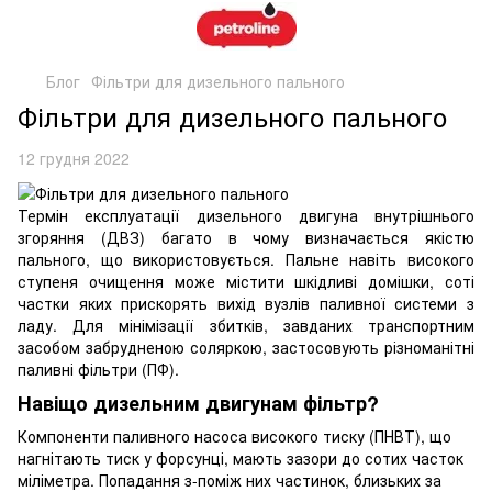
Блог
Фільтри для дизельного пального
Фільтри для дизельного пального
12 грудня 2022
Термін експлуатації дизельного двигуна внутрішнього
згоряння (ДВЗ) багато в чому визначається якістю
пального, що використовується. Пальне навіть високого
ступеня очищення може містити шкідливі домішки, соті
частки яких прискорять вихід вузлів паливної системи з
ладу. Для мінімізації збитків, завданих транспортним
засобом забрудненою соляркою, застосовують різноманітні
паливні фільтри (ПФ).
Навіщо дизельним двигунам фільтр?
Компоненти паливного насоса високого тиску (ПНВТ), що
нагнітають тиск у форсунці, мають зазори до сотих часток
міліметра. Попадання з-поміж них частинок, близьких за