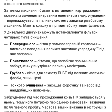
зношеного компонента.
За типом виконання бувають вставними, картриджними –
склянка із замінним витратним елементом і накручуваними
– впроваджується в паливну систему завдяки різьбовому
з'єднанню. Мають кришку із прямим або кутовим фланцем.
У дизельних двигунах можуть встановлювати фільтри
чотирьох типів очищення:
Попереднього
– сітка у паливозаправній горловині –
виключає попадання великих частинок усередину її під
час заправки.
Початкового
– сіточка, що запобігає проникненню
забруднень у внутрішню паливну магістраль.
Грубого
- сітка для захисту ПНВТ від великих частинок
фарби, піщин, іржі.
Тонкого очищення
– захищає форсунку та насос від
найдрібніших включень.
Забруднення під час проходження крізь ПФ залишаються у
ньому, тому його потрібно періодично змінювати, зазвичай
після певного пробігу. Частота заміни вказана в інструкції з