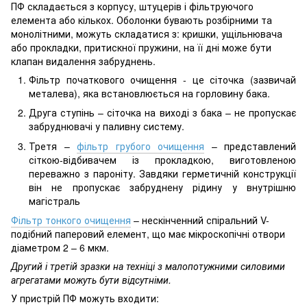
ПФ складається з корпусу, штуцерів і фільтруючого
елемента або кількох. Оболонки бувають розбірними та
монолітними, можуть складатися з: кришки, ущільнювача
або прокладки, притискної пружини, на її дні може бути
клапан видалення забруднень.
Фільтр початкового очищення - це сіточка (зазвичай
металева), яка встановлюється на горловину бака.
Друга ступінь – сіточка на виході з бака – не пропускає
забруднювачі у паливну систему.
Третя –
фільтр грубого очищення
– представлений
сіткою-відбивачем із прокладкою, виготовленою
переважно з пароніту. Завдяки герметичній конструкції
він не пропускає забруднену рідину у внутрішню
магістраль
Фільтр тонкого очищення
– нескінченний спіральний V-
подібний паперовий елемент, що має мікроскопічні отвори
діаметром 2 – 6 мкм.
Другий і третій зразки на техніці з малопотужними силовими
агрегатами можуть бути відсутніми.
У пристрій ПФ можуть входити: