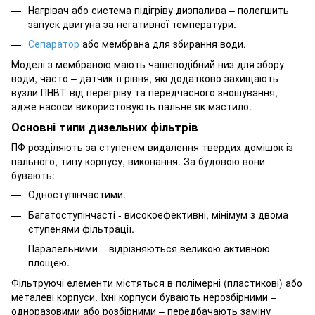
Нагрівач або система підігріву дизпалива – полегшить
запуск двигуна за негативної температури.
Сепаратор
або мембрана для збирання води.
Моделі з мембраною мають чашеподібний низ для збору
води, часто – датчик її рівня, які додатково захищають
вузли ПНВТ від перегріву та передчасного зношування,
адже насоси використовують пальне як мастило.
Основні типи дизельних фільтрів
ПФ розділяють за ступенем видалення твердих домішок із
пального, типу корпусу, виконання. За будовою вони
бувають:
Одноступінчастими.
Багатоступінчасті - високоефективні, мінімум з двома
ступенями фільтрації.
Паралельними – відрізняються великою активною
площею.
Фільтруючі елементи містяться в полімерні (пластикові) або
металеві корпуси. Їхні корпуси бувають нерозбірними –
одноразовими або розбірними – передбачають заміну